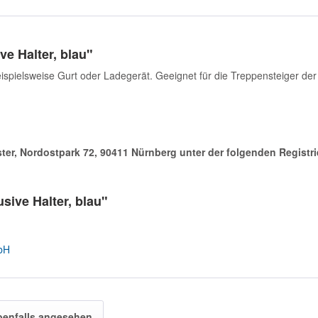
e Halter, blau"
spielsweise Gurt oder Ladegerät. Geeignet für die Treppensteiger de
ister, Nordostpark 72, 90411 Nürnberg unter der folgenden Regist
sive Halter, blau"
bH
benfalls angesehen