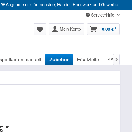
Angebote nur für Industrie, Handel, Handwerk und Gewerbe
Service/Hilfe
Mein Konto
0,00 € *
sportkarren manuell
Zubehör
Ersatzteile
SALE %

€ *