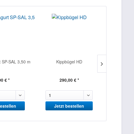
t SP-SAL 3,50 m
Kippbügel HD
Netzladeger
EURO
00 € *
290,00 € *
125
bestellen
Jetzt bestellen
Jetzt