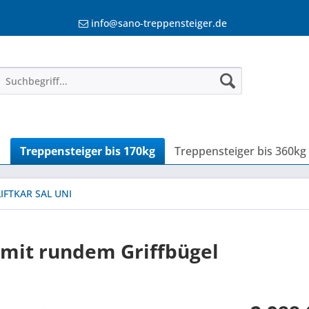
info@sano-treppensteiger.de
n
Treppensteiger bis 170kg
Treppensteiger bis 360kg
LIFTKAR SAL UNI
 mit rundem Griffbügel