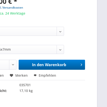
00 € *
gl. Versandkosten
 ca. 24 Werktage
In den
Warenkorb
hen
Merken
Empfehlen
035701
cht:
17,10 kg