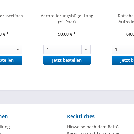
er zweifach
Verbreiterungsbügel Lang
Ratsche
(=1 Paar)
Aufroll
0 € *
90,00 € *
60,
stellen
Jetzt bestellen
Jetzt 
nen
Rechtliches
llung
Hinweise nach dem BattG
n
Recycling und Entsorgung