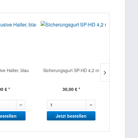
ive Halter, blau
Sicherungsgurt SP-HD 4,2 m
Kipp
00 € *
30,00 € *
290
bestellen
Jetzt bestellen
Jetzt