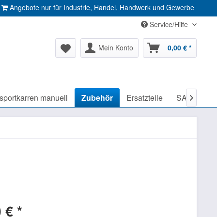
Angebote nur für Industrie, Handel, Handwerk und Gewerbe
Service/Hilfe
Mein Konto
0,00 € *
sportkarren manuell
Zubehör
Ersatzteile
SALE %

 € *