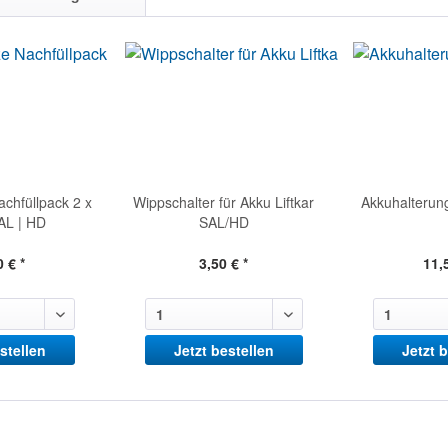
chfüllpack 2 x
Wippschalter für Akku Liftkar
Akkuhalterung
AL | HD
SAL/HD
 € *
3,50 € *
11,
stellen
Jetzt bestellen
Jetzt 