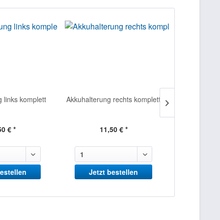
 links komplett
Akkuhalterung rechts komplett
Schnellwech
50 € *
11,50 € *
240
bestellen
Jetzt bestellen
Jetzt