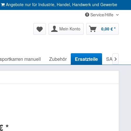
Angebote nur für Industrie, Handel, Handwerk und Gewerbe
Service/Hilfe
Mein Konto
0,00 € *
sportkarren manuell
Zubehör
Ersatzteile
SALE %

€ *