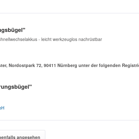
ngsbügel"
hnellwechselakkus - leicht werkzeuglos nachrüstbar
ister, Nordostpark 72, 90411 Nürnberg unter der folgenden Regist
erungsbügel"
bH
benfalls angesehen