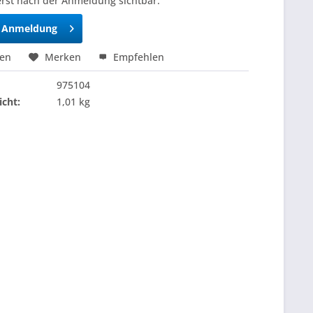
erst nach der Anmeldung sichtbar.
h Anmeldung
hen
Merken
Empfehlen
975104
cht:
1,01 kg