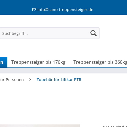
info@sano-treppensteiger.de
en
Treppensteiger bis 170kg
Treppensteiger bis 360k
für Personen
Zubehör für Liftkar PTR