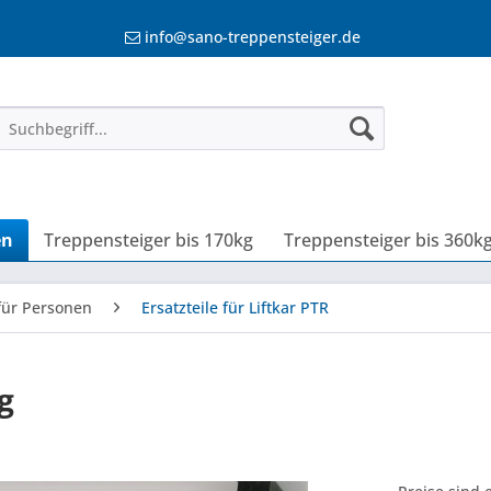
info@sano-treppensteiger.de
en
Treppensteiger bis 170kg
Treppensteiger bis 360k
für Personen
Ersatzteile für Liftkar PTR
g