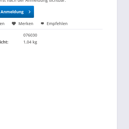
erst nach der Anmeldung sichtbar.
h Anmeldung
hen
Merken
Empfehlen
076030
cht:
1,04 kg