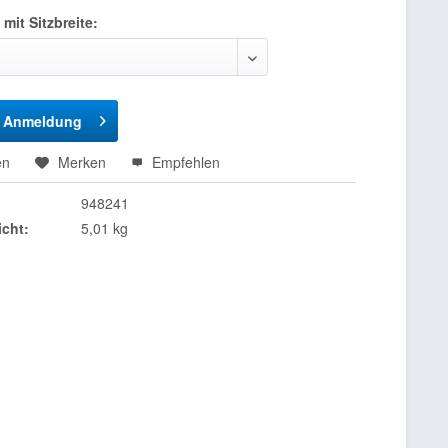
 mit Sitzbreite:
h Anmeldung
en
Merken
Empfehlen
948241
cht:
5,01 kg