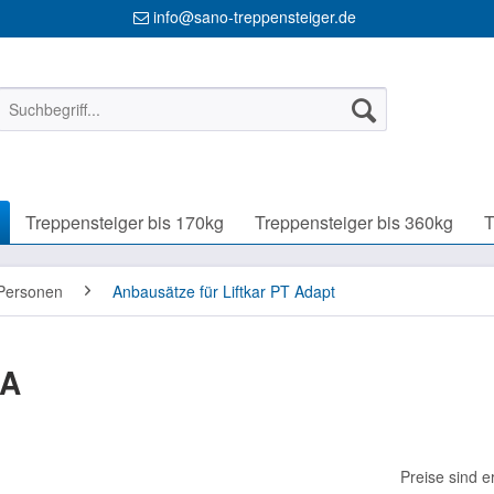
info@sano-treppensteiger.de
Treppensteiger bis 170kg
Treppensteiger bis 360kg
T
 Personen
Anbausätze für Liftkar PT Adapt
SA
Preise sind e