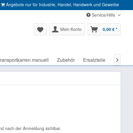
Angebote nur für Industrie, Handel, Handwerk und Gewerbe
Service/Hilfe
Mein Konto
0,00 € *
ransportkarren manuell
Zubehör
Ersatzteile
SALE %

rst nach der Anmeldung sichtbar.