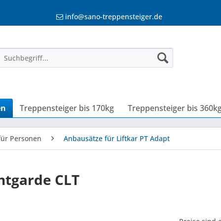
info@sano-treppensteiger.de
en
Treppensteiger bis 170kg
Treppensteiger bis 360k
für Personen
Anbausätze für Liftkar PT Adapt
ntgarde CLT