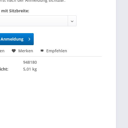
erst nach der Anmeldung sichtbar.
 mit Sitzbreite:
h Anmeldung
hen
Merken
Empfehlen
948180
cht:
5,01 kg