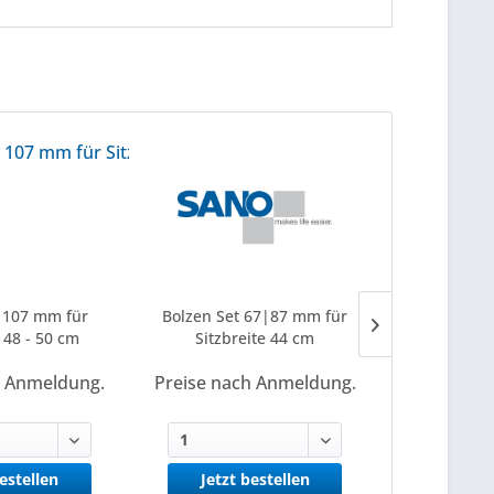
 107 mm für
Bolzen Set 67|87 mm für
Bolzen Set
e 48 - 50 cm
Sitzbreite 44 cm
Sitzbr
h Anmeldung.
Preise nach Anmeldung.
Preise na
bestellen
Jetzt bestellen
Jetzt