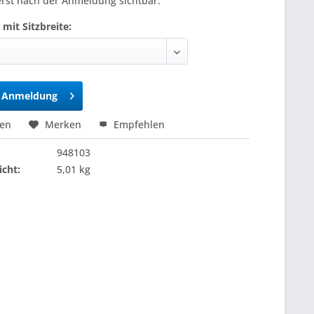
erst nach der Anmeldung sichtbar.
 mit Sitzbreite:
h Anmeldung
hen
Merken
Empfehlen
948103
cht:
5,01 kg