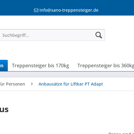
info@sano-treppensteiger.de
en
Treppensteiger bis 170kg
Treppensteiger bis 360k
für Personen
Anbausätze für Liftkar PT Adapt
us