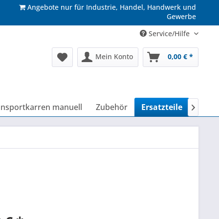
Angebote nur für Industrie, Handel, Handwerk und
Gewerbe
Service/Hilfe
Mein Konto
0,00 € *
ansportkarren manuell
Zubehör
Ersatzteile
SALE 
