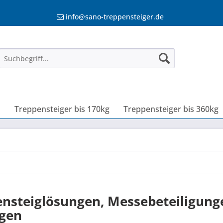
info@sano-treppensteiger.de
n
Treppensteiger bis 170kg
Treppensteiger bis 360kg
nsteiglösungen, Messebeteiligung
ngen