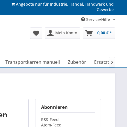
Angebote nur für Industrie, Handel, Handwerk und
Gewerbe
Service/Hilfe
Mein Konto
0,00 € *
Transportkarren manuell
Zubehör
Ersatzteile

Abonnieren
en
RSS-Feed
Atom-Feed